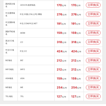
国内英文域
立即购买
170
170
.GOV.CN 政府域名
元/年
元/年
名
中文通用域
立即购买
276
276
中文.中国(.CN).公司/.网络
元/年
元/年
名
中文国际域
立即购买
191
191
中文.COM/中文.NET
元/年
元/年
名
国际手机域
立即购买
159
159
.MOBI
元/年
元/年
名
英文CC域
立即购买
318
318
.CC
元/年
元/年
名
中文CC域
立即购买
424
424
中文.CC
元/年
元/年
名
立即购买
212
212
BIZ域名
.BIZ
元/年
元/年
立即购买
212
212
INFO域名
.INFO
元/年
元/年
立即购买
159
159
ASIA域名
.ASIA
元/年
元/年
立即购买
254
254
ME域名
.ME
元/年
元/年
立即购买
127
127
TEL域名
.TEL
元/年
元/年