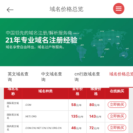
域名价格总览
英文域名查
中文域名查
cn行政域名查
域名价格总
询
询
询
域名名
首年价
续费价
域名种类
在线购买
称
格
格
国际英文域
立即购买
58
80
.COM
元/年
元/年
名
国际英文域
立即购买
135
143
.NET/.ORG
元/年
元/年
名
国内英文域
立即购买
46
72
.COM.CN/.NET.CN/.CN/.ORG.CN
元/年
元/年
名