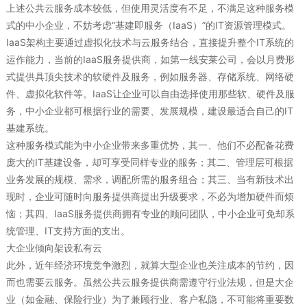
上述公共云服务成本较低，但使用灵活度有不足，不满足这种服务模
式的中小企业，不妨考虑“基建即服务（IaaS）”的IT资源管理模式。
IaaS架构主要通过虚拟化技术与云服务结合，直接提升整个IT系统的
运作能力，当前的IaaS服务提供商，如第一线安莱公司，会以月费形
式提供具顶尖技术的软硬件及服务，例如服务器、存储系统、网络硬
件、虚拟化软件等。IaaS让企业可以自由选择使用那些软、硬件及服
务，中小企业都可根据行业的需要、发展规模，建设最适合自己的IT
基建系统。
这种服务模式能为中小企业带来多重优势，其一、他们不必配备花费
庞大的IT基建设备，却可享受同样专业的服务；其二、管理层可根据
业务发展的规模、需求，调配所需的服务组合；其三、当有新技术出
现时，企业可随时向服务提供商提出升级要求，不必为增加硬件而烦
恼；其四、IaaS服务提供商拥有专业的顾问团队，中小企业可免却系
统管理、IT支持方面的支出。
大企业倾向架设私有云
此外，近年经济环境竞争激烈，就算大型企业也关注成本的节约，因
而也需要云服务。虽然公共云服务提供商需遵守行业法规，但是大企
业（如金融、保险行业）为了兼顾行业、客户私隐，不可能将重要数