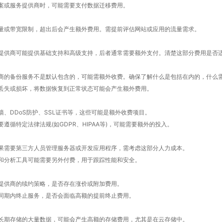
案或服务提供商时，可能需要支付数据迁移费用。
量或带宽限制，超出后会产生额外费用。需提前评估网站或应用的流量需求。
提供商可能提供基础支持和高级支持，后者通常需要额外支付。清楚这部分费用是否
商的备份服务不是默认包含的，可能需额外收费。确保了解什么是包括在内的，什么
丢失或损坏，将数据恢复到正常状态可能会产生额外费用。
、DDoS防护、SSL证书等，这些可能是额外收费项目。
遵循特定法律法规(如GDPR、HIPAA等)，可能需要额外的投入。
果需要第三方人员管理服务器或开发应用程序，需考虑这部分人力成本。
和分析工具可能需要另外付费，用于跟踪性能和安全。
提供商的续约策略，是否存在涨价或附加费用。
同期内终止服务，是否会面临高额的提前终止费用。
长期存储的大量数据，可能会产生高额的存储费用，尤其是在云存储中。