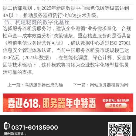
据工信部规划，到2025年新建数据中心绿色低碳等级需达到
4A以上，推动服务器租赁行业加速技术升级。
伍、构建稳健的数字化基座
选择服务器租赁服务时，建议企业遵循“业务需求量化—合规
性审查—成本效益分析”决策链条。重点核查服务商是否具备
《增值电信业务经营许可证》，确认数据中心通过ISO 27001
信息安全管理体系认证。当前中国服务器租赁市场规模已达
320亿元（2023年数据），在智能化调度、绿色计算、安全加
固等技术驱动下，这种模式将持续为企业数字化转型提供灵
活可靠的支撑。
上一篇：
高防服务器已成为确
下一篇：
网站服务器租赁为网
保网站和应用安全的必要工具
站提供稳定的后盾 用户能够省
帮助用户抵御各种网络攻击
去购买和维护硬件的负担
0371-60135900
服务器/云主机 ：