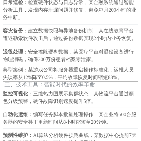
日常巡检
：检查硬件状态与日志异常，某金融系统通过智能
分析工具，发现内存泄漏问题并修复，避免每月200小时的业
务中断。
容灾备份
：建立数据快照与异地备份机制，某在线教育平台
遭遇勒索软件攻击后，通过备份数据实现2小时内业务恢复。
退役处理
：安全擦除硬盘数据，某医疗平台对退役设备进行
物理消磁，确保300万份患者档案零泄露。
典型案例：某游戏公司将服务器重启操作标准化，运维人员
失误率从12%降至0.5%，平均故障恢复时间缩短83%。
三、技术工具：智能时代的效率革命
监控可视化
：三维热力图展示集群状态，某物流平台通过颜
色分级预警，硬件故障识别速度提升5倍。
自动化运维
：编写任务脚本批量处理操作，某企业将500台服
务器的安全补丁更新时间从8小时缩短至20分钟。
预测性维护
：AI算法分析硬件损耗曲线，某数据中心提前7天