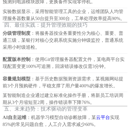
预测到电源模块故障，更换备件实现零停机。
实验数据显示，采用智能管理工具的企业，运维团队人均管
理服务器数量从50台提升至300台，工单处理效率提高90%。
四、最佳实践：提升管理效能的技巧
分级管理制度
：将服务器按业务重要性分为核心、重要、普
通三级，某银行对核心交易系统实施分钟级监控，普通系统
采用小时级巡检。
配置版本控制
：使用Git管理服务器配置文件，某电商平台实
现配置变更100%可追溯，回滚错误修改仅需3分钟。
容量规划模型
：基于历史数据预测资源需求，某视频网站提
前3个月预购硬件，平稳支撑了用户量400%的爆发增长。
某智能制造企业通过建立标准化操作手册，将新员工培训周
期从3个月缩短至2周，操作错误率下降76%。
五、未来趋势：技术驱动的管理变革
AI自主运维
：机器学习模型自动诊断故障，某
云平台
实现
85%的常见问题自愈，人工介入需求减少60%。