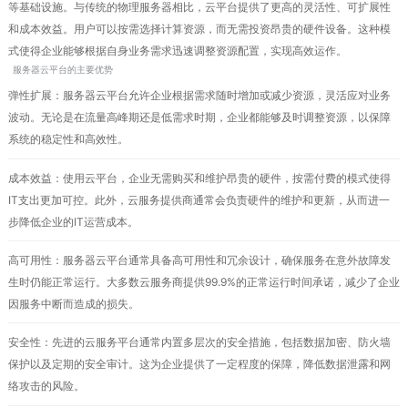
等基础设施。与传统的物理服务器相比，云平台提供了更高的灵活性、可扩展性
和成本效益。用户可以按需选择计算资源，而无需投资昂贵的硬件设备。这种模
式使得企业能够根据自身业务需求迅速调整资源配置，实现高效运作。
服务器云平台的主要优势
弹性扩展
：服务器云平台允许企业根据需求随时增加或减少资源，灵活应对业务
波动。无论是在流量高峰期还是低需求时期，企业都能够及时调整资源，以保障
系统的稳定性和高效性。
成本效益
：使用云平台，企业无需购买和维护昂贵的硬件，按需付费的模式使得
IT支出更加可控。此外，云服务提供商通常会负责硬件的维护和更新，从而进一
步降低企业的IT运营成本。
高可用性
：服务器云平台通常具备高可用性和冗余设计，确保服务在意外故障发
生时仍能正常运行。大多数云服务商提供99.9%的正常运行时间承诺，减少了企业
因服务中断而造成的损失。
安全性
：先进的云服务平台通常内置多层次的安全措施，包括数据加密、防火墙
保护以及定期的安全审计。这为企业提供了一定程度的保障，降低数据泄露和网
络攻击的风险。