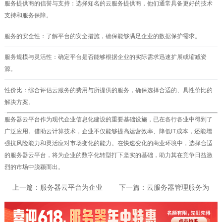
服务提供商的信誉与支持
：选择知名的云服务提供商，他们通常具备更好的技术
支持和服务保障。
服务的安全性
：了解平台的安全措施，确保能够满足企业的数据保护需求。
服务规模与灵活性
：确定平台是否能够根据企业的实际需求迅速扩展或缩减资
源。
性价比
：综合评估云服务的费用与所提供的服务，确保选择合适的、具性价比的
解决方案。
服务器云平台作为现代企业信息化建设的重要基础设施，已在各行各业中得到了
广泛应用。借助云计算技术，企业不仅能够提高运营效率、降低IT成本，还能增
强抗风险能力和灵活应对市场变化的能力。在快速变化的商业环境中，选择合适
的服务器云平台，将为企业的数字化转型打下坚实的基础，助力其在竞争日益激
烈的市场中脱颖而出。
上一篇：
服务器云平台为企业
下一篇：
云服务器管理服务为
提供了灵活、高效安全的IT基
企业数字化转型提供强大支持
础设施 帮助企业在数字化转型
有效应对云计算环境中的挑战
过程中降低成本、提高效率、