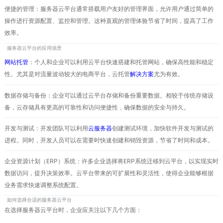
便捷的管理
：服务器云平台通常搭载用户友好的管理界面，允许用户通过简单的
操作进行资源配置、监控和管理。这种直观的管理体验节省了时间，提高了工作
效率。
服务器云平台的应用场景
网站托管
：个人和企业可以利用云平台快速搭建和托管网站，确保高性能和稳定
性。尤其是对流量波动较大的电商平台，云托管
解决方案
尤为有效。
数据存储与备份
：企业可以通过云平台存储和备份重要数据。相较于传统存储设
备，云存储具有更高的可靠性和访问便捷性，确保数据的安全与持久。
开发与测试
：开发团队可以利用
云服务器
创建测试环境，加快软件开发与测试的
进程。同时，开发人员可以在需要时快速创建和销毁资源，节省了时间和成本。
企业资源计划（ERP）系统
：许多企业选择将ERP系统迁移到云平台，以实现实时
数据访问，提升决策效率。云平台带来的可扩展性和灵活性，使得企业能够根据
业务需求快速调整系统配置。
如何选择合适的服务器云平台
在选择服务器云平台时，企业应关注以下几个方面：