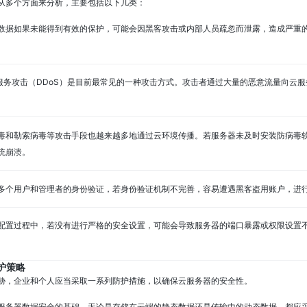
从多个方面来分析，主要包括以下几类：
数据如果未能得到有效的保护，可能会因黑客攻击或内部人员疏忽而泄露，造成严重
服务攻击（DDoS）是目前最常见的一种攻击方式。攻击者通过大量的恶意流量向云
毒和勒索病毒等攻击手段也越来越多地通过云环境传播。若服务器未及时安装防病毒
统崩溃。
多个用户和管理者的身份验证，若身份验证机制不完善，容易遭遇黑客盗用账户，进
配置过程中，若没有进行严格的安全设置，可能会导致服务器的端口暴露或权限设置
护策略
胁，企业和个人应当采取一系列防护措施，以确保云服务器的安全性。
服务器数据安全的基础。无论是存储在云端的静态数据还是传输中的动态数据，都应