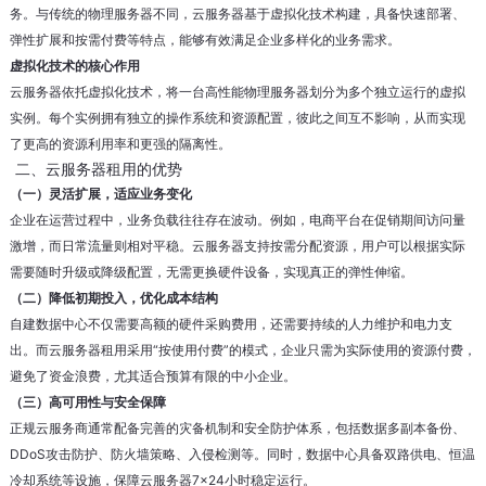
务。与传统的物理服务器不同，云服务器基于虚拟化技术构建，具备快速部署、
弹性扩展和按需付费等特点，能够有效满足企业多样化的业务需求。
虚拟化技术的核心作用
云服务器依托虚拟化技术，将一台高性能物理服务器划分为多个独立运行的虚拟
实例。每个实例拥有独立的操作系统和资源配置，彼此之间互不影响，从而实现
了更高的资源利用率和更强的隔离性。
二、云服务器租用的优势
（一）灵活扩展，适应业务变化
企业在运营过程中，业务负载往往存在波动。例如，电商平台在促销期间访问量
激增，而日常流量则相对平稳。云服务器支持按需分配资源，用户可以根据实际
需要随时升级或降级配置，无需更换硬件设备，实现真正的弹性伸缩。
（二）降低初期投入，优化成本结构
自建数据中心不仅需要高额的硬件采购费用，还需要持续的人力维护和电力支
出。而云服务器租用采用“按使用付费”的模式，企业只需为实际使用的资源付费，
避免了资金浪费，尤其适合预算有限的中小企业。
（三）高可用性与安全保障
正规云服务商通常配备完善的灾备机制和安全防护体系，包括数据多副本备份、
DDoS攻击防护、防火墙策略、入侵检测等。同时，数据中心具备双路供电、恒温
冷却系统等设施，保障云服务器7×24小时稳定运行。