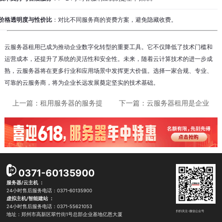
价格透明度与性价比
：对比不同服务商的资费方案，避免隐藏收费。
云服务器租用已成为推动企业数字化转型的重要工具。它不仅降低了技术门槛和
运营成本，还提升了系统的灵活性和安全性。未来，随着云计算技术的进一步成
熟，云服务器将在更多行业和应用场景中发挥更大价值。选择一家合规、专业、
可靠的云服务商，将为企业长远发展奠定坚实的技术基础。
上一篇：
租用服务器的服务提
下一篇：
云服务器租用是企业
供商通常会负责服务器的维
数字化转型的重要选择 使得实
护、更新和管理工作
时数据处理和分析变得更加高
效
0371-60135900
服务器/云主机 ：
24小时售后服务电话：0371-60135900
虚拟主机/智能建站 ：
24小时售后服务电话：0371-55621053
扫扫关注-微信公众号
地址：郑州市高新区翠竹街1号总部企业基地亿恩大厦