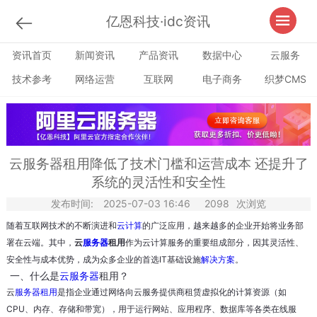
亿恩科技·idc资讯
资讯首页
新闻资讯
产品资讯
数据中心
云服务
技术参考
网络运营
互联网
电子商务
织梦CMS
云服务器租用降低了技术门槛和运营成本 还提升了
系统的灵活性和安全性
发布时间:
2025-07-03 16:46
2098
次浏览
随着互联网技术的不断演进和
云计算
的广泛应用，越来越多的企业开始将业务部
署在云端。其中，
云
服务器
租用
作为云计算服务的重要组成部分，因其灵活性、
安全性与成本优势，成为众多企业的首选IT基础设施
解决方案
。
一、什么是
云服务器
租用？
云
服务器租用
是指企业通过网络向云服务提供商租赁虚拟化的计算资源（如
CPU、内存、存储和带宽），用于运行网站、应用程序、数据库等各类在线服